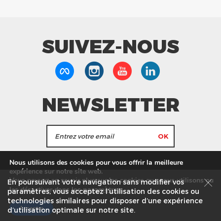
SUIVEZ-NOUS
NEWSLETTER
J'accepte de recevoir les actualités et les
Nous utilisons des cookies pour vous offrir la meilleure
informations de Tang Frères.
expérience sur notre site web.
Vous pouvez en savoir plus sur les cookies que nous utilisons ou
En poursuivant votre navigation sans modifier vos
les
paramètres
.
les désactiver dans
Nos Magasins
Service commercial
Recrutement
paramètres, vous acceptez l’utilisation des cookies ou
technologies similaires pour disposer d’une expérience
Plan du site
Mentions légales
Accepter
d’utilisation optimale sur notre site.
© Tang Frères 2026