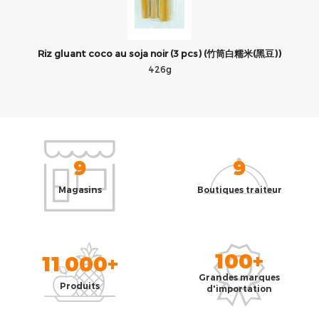
Riz gluant coco au soja noir (3 pcs) (竹筒白糯米(黑豆))
426g
9
9
Magasins
Boutiques traiteur
100+
11 000+
Grandes marques
Produits
d'importation