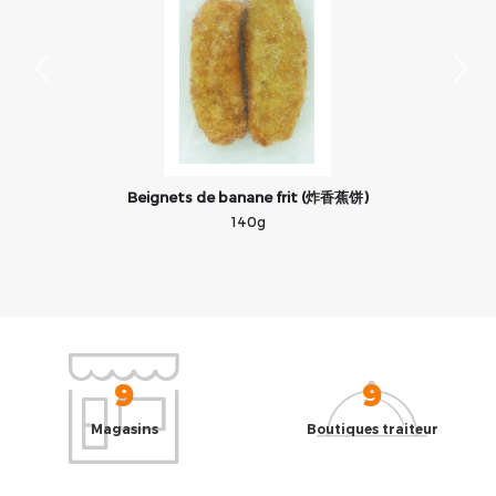
Beignets de banane frit (炸香蕉饼)
140g
9
9
Magasins
Boutiques traiteur