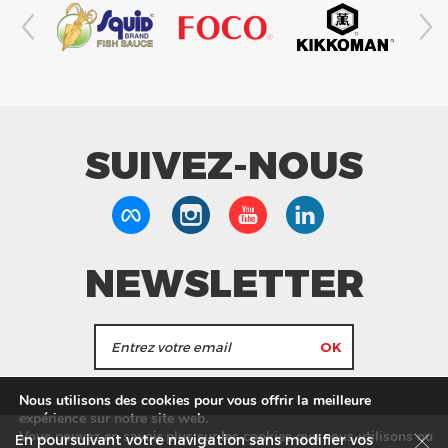
SUIVEZ-NOUS
NEWSLETTER
J'accepte de recevoir les actualités et les
Nous utilisons des cookies pour vous offrir la meilleure
informations de Tang Frères.
expérience sur notre site web.
Vous pouvez en savoir plus sur les cookies que nous utilisons ou
En poursuivant votre navigation sans modifier vos