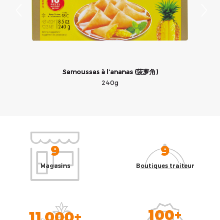
Samoussas à l’ananas (菠萝角)
240g
9
9
Magasins
Boutiques traiteur
100+
11 000+