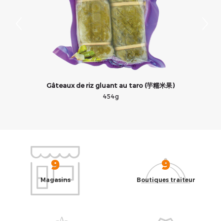
Gâteaux de riz gluant au taro (芋糯米果)
454g
9
9
Magasins
Boutiques traiteur