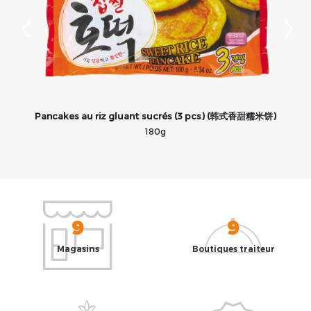
Pancakes au riz gluant sucrés (3 pcs) (韩式香甜糯米饼)
180g
9
9
Magasins
Boutiques traiteur