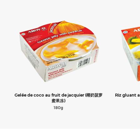
Gelée de coco au fruit de jacquier (椰奶菠萝
Riz gluant a
蜜果冻)
180g