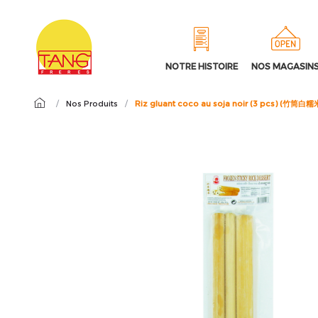
NOTRE HISTOIRE
NOS MAGASIN
/
Nos Produits
/
Riz gluant coco au soja noir (3 pcs) (竹筒白