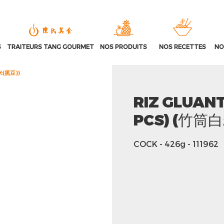
S
TRAITEURS TANG GOURMET
NOS PRODUITS
NOS RECETTES
NO
糯米(黑豆))
RIZ GLUANT
PCS) (竹筒
COCK
- 426g
- 111962