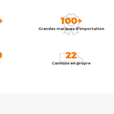
+
100+
Grandes marques d'importation
0
22
t
Camions en propre