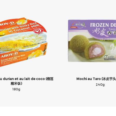
u durian et au lait de coco (榴莲
Mochi au Taro (冰皮芋
糯米饭)
240g
180g