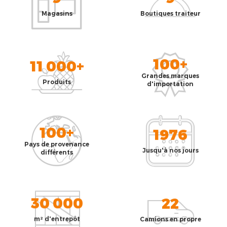
Magasins
Boutiques traiteur
100+
11 000+
Grandes marques
Produits
d'importation
100+
1976
Pays de provenance
Jusqu'à nos jours
différents
30 000
22
m² d'entrepôt
Camions en propre