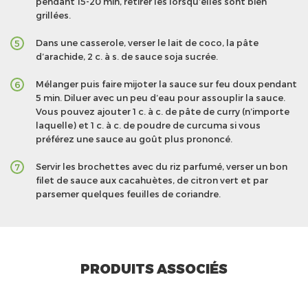
pendant 15-20 min, retirer les lorsqu’elles sont bien
grillées.
Dans une casserole, verser le lait de coco, la pâte
5
d’arachide, 2 c. à s. de sauce soja sucrée.
Mélanger puis faire mijoter la sauce sur feu doux pendant
6
5 min. Diluer avec un peu d’eau pour assouplir la sauce.
Vous pouvez ajouter 1 c. à c. de pâte de curry (n’importe
laquelle) et 1 c. à c. de poudre de curcuma si vous
préférez une sauce au goût plus prononcé.
Servir les brochettes avec du riz parfumé, verser un bon
7
filet de sauce aux cacahuètes, de citron vert et par
parsemer quelques feuilles de coriandre.
PRODUITS ASSOCIÉS