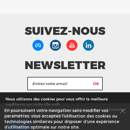
SUIVEZ-NOUS
NEWSLETTER
J'accepte de recevoir les actualités et les
Nous utilisons des cookies pour vous offrir la meilleure
informations de Tang Frères.
expérience sur notre site web.
Vous pouvez en savoir plus sur les cookies que nous utilisons ou
En poursuivant votre navigation sans modifier vos
les
paramètres
.
les désactiver dans
Nos Magasins
Service commercial
Recrutement
paramètres, vous acceptez l’utilisation des cookies ou
technologies similaires pour disposer d’une expérience
Plan du site
Mentions légales
Accepter
d’utilisation optimale sur notre site.
© Tang Frères 2026