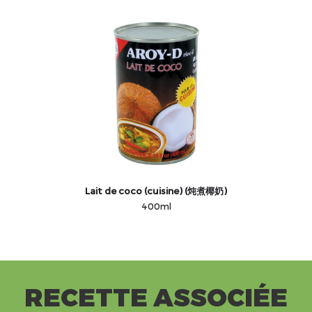
Lait de coco (cuisine) (炖煮椰奶)
400ml
RECETTE ASSOCIÉE