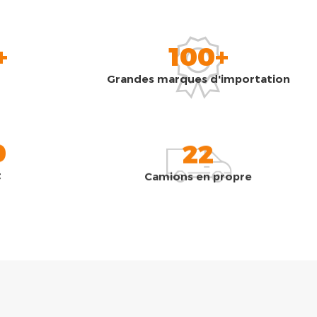
+
100+
Grandes marques d'importation
0
22
t
Camions en propre