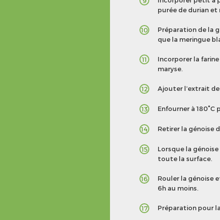
Incorporer petit à p
9
purée de durian et 
Préparation de la g
10
que la meringue bl
Incorporer la fari
11
maryse.
Ajouter l’extrait d
12
Enfourner à 180°C 
13
Retirer la génoise d
14
Lorsque la génoise 
15
toute la surface.
Rouler la génoise et
16
6h au moins.
Préparation pour la
17