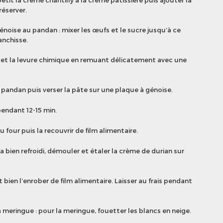
etit la crème chantilly à la crème pâtissière puis ajouter la
réserver.
énoise au pandan : mixer les œufs et le sucre jusqu’à ce
anchisse.
ne et la levure chimique en remuant délicatement avec une
e pandan puis verser la pâte sur une plaque à génoise.
pendant 12-15 min.
u four puis la recouvrir de film alimentaire.
a bien refroidi, démouler et étaler la crème de durian sur
 bien l’enrober de film alimentaire. Laisser au frais pendant
 meringue : pour la meringue, fouetter les blancs en neige.