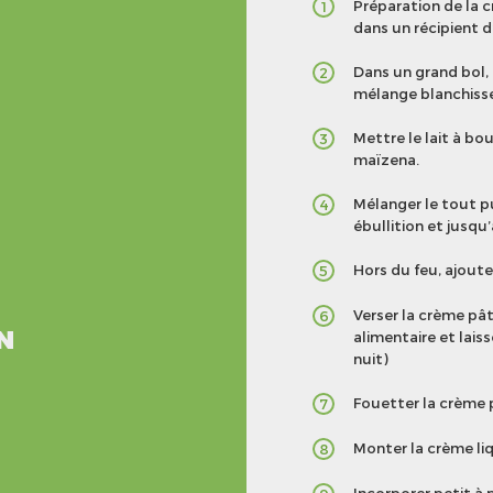
Préparation de la c
1
dans un récipient d
Dans un grand bol, 
2
mélange blanchisse
Mettre le lait à bou
3
maïzena.
Mélanger le tout p
4
ébullition et jusqu
Hors du feu, ajouter
5
Verser la crème pât
6
N
alimentaire et lais
nuit)
Fouetter la crème p
7
Monter la crème liq
8