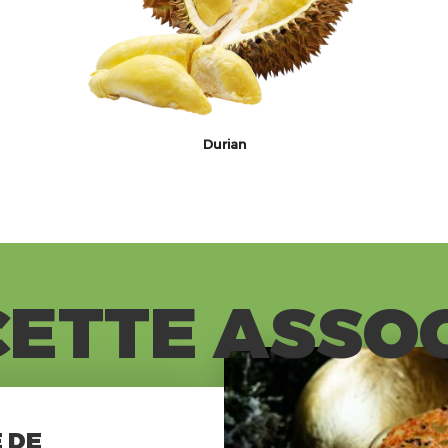
Durian
ETTE ASSO
 DE