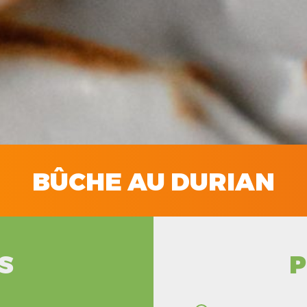
BÛCHE AU DURIAN
S
P