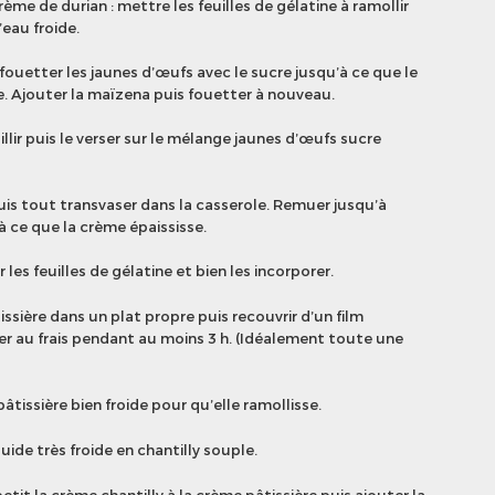
rème de durian : mettre les feuilles de gélatine à ramollir
’eau froide.
fouetter les jaunes d’œufs avec le sucre jusqu’à ce que le
. Ajouter la maïzena puis fouetter à nouveau.
illir puis le verser sur le mélange jaunes d’œufs sucre
uis tout transvaser dans la casserole. Remuer jusqu’à
’à ce que la crème épaississe.
 les feuilles de gélatine et bien les incorporer.
issière dans un plat propre puis recouvrir d’un film
ser au frais pendant au moins 3 h. (Idéalement toute une
âtissière bien froide pour qu’elle ramollisse.
uide très froide en chantilly souple.