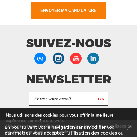
SUIVEZ-NOUS
NEWSLETTER
J'accepte de recevoir les actualités et les
Nous utilisons des cookies pour vous offrir la meilleure
informations de Tang Frères.
expérience sur notre site web.
Vous pouvez en savoir plus sur les cookies que nous utilisons ou
En poursuivant votre navigation sans modifier vos
les
paramètres
.
les désactiver dans
Nos Magasins
Service commercial
Recrutement
paramètres, vous acceptez l’utilisation des cookies ou