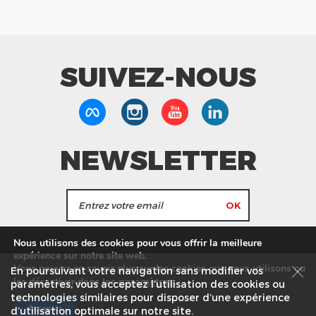
SUIVEZ-NOUS
NEWSLETTER
J'accepte de recevoir les actualités et les
Nous utilisons des cookies pour vous offrir la meilleure
informations de Tang Frères.
expérience sur notre site web.
Vous pouvez en savoir plus sur les cookies que nous utilisons ou
En poursuivant votre navigation sans modifier vos
les
paramètres
.
les désactiver dans
Nos Magasins
Service commercial
Recrutement
paramètres, vous acceptez l’utilisation des cookies ou
technologies similaires pour disposer d’une expérience
Plan du site
Mentions légales
Accepter
d’utilisation optimale sur notre site.
© Tang Frères 2026