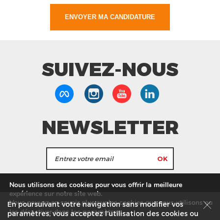
SUIVEZ-NOUS
NEWSLETTER
J'accepte de recevoir les actualités et les
Nous utilisons des cookies pour vous offrir la meilleure
informations de Tang Frères.
expérience sur notre site web.
Vous pouvez en savoir plus sur les cookies que nous utilisons ou
En poursuivant votre navigation sans modifier vos
les
paramètres
.
les désactiver dans
Nos Magasins
Service commercial
Recrutement
paramètres, vous acceptez l’utilisation des cookies ou