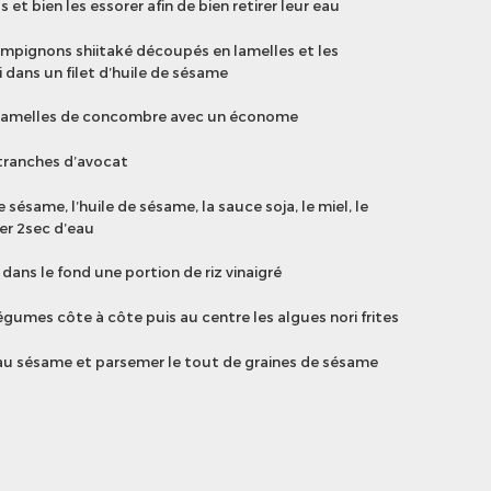
s et bien les essorer afin de bien retirer leur eau
hampignons shiitaké découpés en lamelles et les
dans un filet d’huile de sésame
 lamelles de concombre avec un économe
tranches d’avocat
sésame, l’huile de sésame, la sauce soja, le miel, le
ter 2sec d’eau
 dans le fond une portion de riz vinaigré
égumes côte à côte puis au centre les algues nori frites
 au sésame et parsemer le tout de graines de sésame