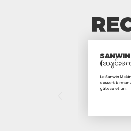
REC
SANWIN
(ဆနွင်းမက
Le Sanwin Makin
dessert birman 
gâteau et un..