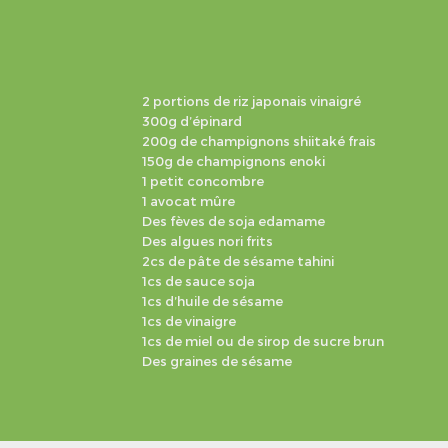
2 portions de riz japonais vinaigré
300g d’épinard
200g de champignons shiitaké frais
150g de champignons enoki
1 petit concombre
1 avocat mûre
Des fèves de soja edamame
Des algues nori frits
2cs de pâte de sésame tahini
1cs de sauce soja
1cs d’huile de sésame
1cs de vinaigre
1cs de miel ou de sirop de sucre brun
Des graines de sésame