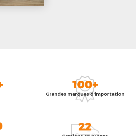
+
100+
Grandes marques d'importation
0
22
t
Camions en propre