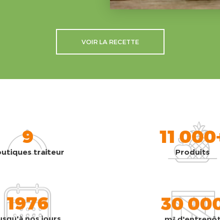
VOIR LA RECETTE
9
11 000
utiques traiteur
Produits
1976
30 00
usqu'à nos jours
m² d'entrepô