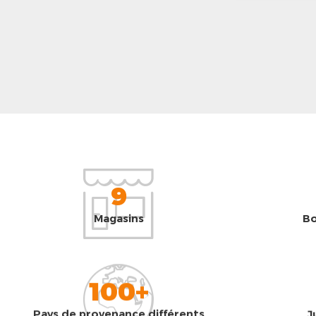
9
Magasins
Bo
100+
Pays de provenance différents
J