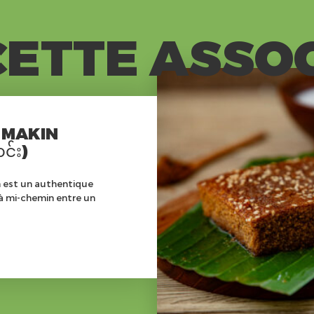
ETTE ASSO
 MAKIN
င်း)
 est un authentique
à mi-chemin entre un