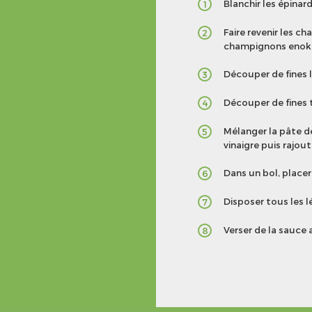
Blanchir les épinard
1
Faire revenir les c
2
champignons enoki 
Découper de fines
3
Découper de fines 
4
Mélanger la pâte de 
5
vinaigre puis rajou
Dans un bol, placer
6
Disposer tous les l
7
Verser de la sauce
8