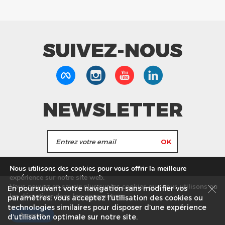
SUIVEZ-NOUS
NEWSLETTER
J'accepte de recevoir les actualités et les
Nous utilisons des cookies pour vous offrir la meilleure
informations de Tang Frères.
expérience sur notre site web.
Vous pouvez en savoir plus sur les cookies que nous utilisons ou
En poursuivant votre navigation sans modifier vos
les
paramètres
.
les désactiver dans
Nos Magasins
Service commercial
Recrutement
paramètres, vous acceptez l’utilisation des cookies ou
technologies similaires pour disposer d’une expérience
Plan du site
Mentions légales
Accepter
d’utilisation optimale sur notre site.
© Tang Frères 2026