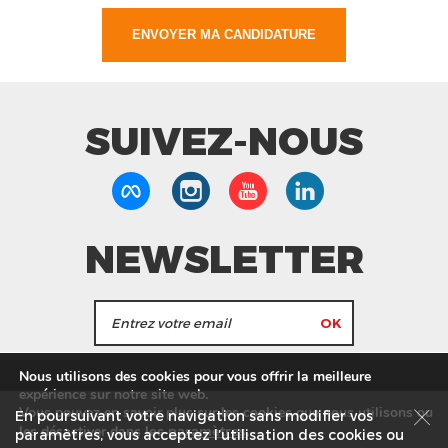
SUIVEZ-NOUS
NEWSLETTER
J'accepte de recevoir les actualités et les
Nous utilisons des cookies pour vous offrir la meilleure
informations de Tang Frères.
expérience sur notre site web.
Vous pouvez en savoir plus sur les cookies que nous utilisons ou
En poursuivant votre navigation sans modifier vos
les
paramètres
.
les désactiver dans
Nos Magasins
Service commercial
Recrutement
paramètres, vous acceptez l’utilisation des cookies ou