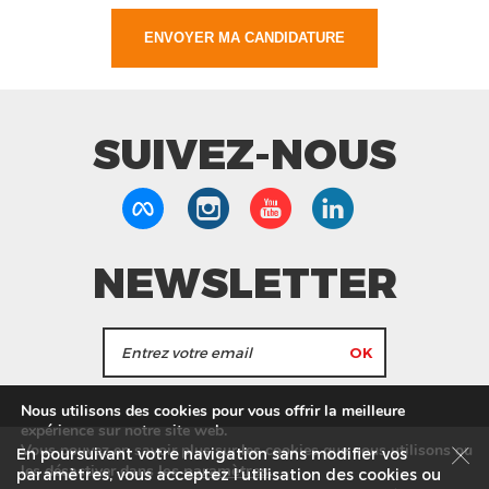
SUIVEZ-NOUS
NEWSLETTER
J'accepte de recevoir les actualités et les
Nous utilisons des cookies pour vous offrir la meilleure
informations de Tang Frères.
expérience sur notre site web.
Vous pouvez en savoir plus sur les cookies que nous utilisons ou
En poursuivant votre navigation sans modifier vos
les
paramètres
.
les désactiver dans
Nos Magasins
Service commercial
Recrutement
paramètres, vous acceptez l’utilisation des cookies ou