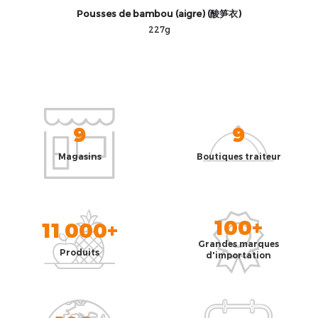
Pousses de bambou (aigre) (酸笋衣)
227g
9
9
Magasins
Boutiques traiteur
100+
11 000+
Grandes marques
Produits
d'importation