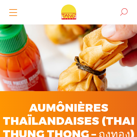
AUMÔNIÈRES
THAÏLANDAISES (THAI
THUNG THONG – ถุงทอง)