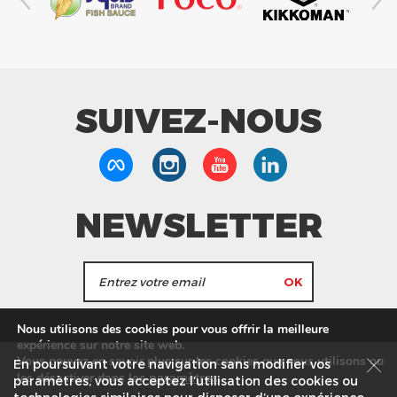
SUIVEZ-NOUS
NEWSLETTER
J'accepte de recevoir les actualités et les
Nous utilisons des cookies pour vous offrir la meilleure
informations de Tang Frères.
expérience sur notre site web.
Vous pouvez en savoir plus sur les cookies que nous utilisons ou
En poursuivant votre navigation sans modifier vos
les
paramètres
.
les désactiver dans
Nos Magasins
Service commercial
Recrutement
paramètres, vous acceptez l’utilisation des cookies ou