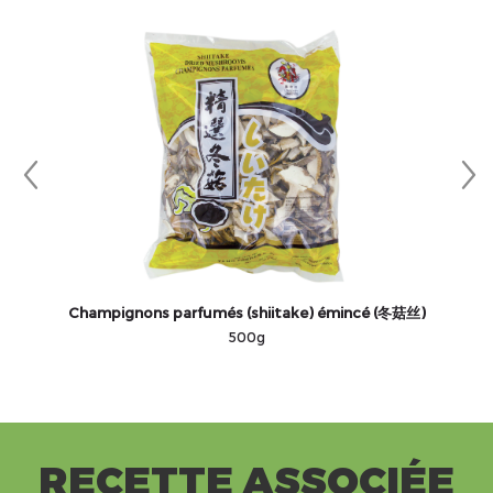
Champignons parfumés (shiitake) émincé (冬菇丝)
500g
RECETTE ASSOCIÉE