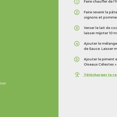
Faire chauffer de l’
1
Faire revenir la pâ
2
oignons et pommes d
Verser le lait de co
3
laisser mijoter 10 m
Ajouter le mélange 
4
de Sauce. Laisser m
Ajouter le piment e
5
Oiseaux Célestes ».
Télécharger la r
roux