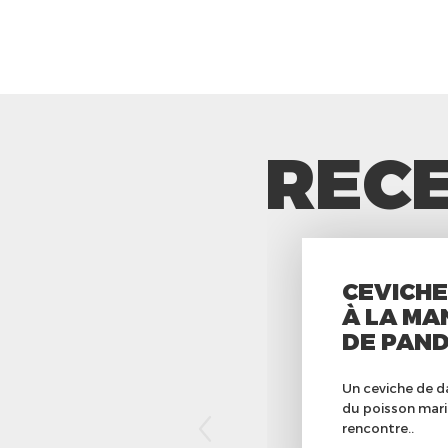
RECE
CEVICHE
À LA MA
DE PAN
Un ceviche de da
du poisson marin
rencontre..