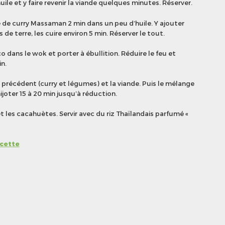
huile et y faire revenir la viande quelques minutes. Réserver.
te de curry Massaman 2 min dans un peu d’huile. Y ajouter
e terre, les cuire environ 5 min. Réserver le tout.
co dans le wok et porter à ébullition. Réduire le feu et
in.
précédent (curry et légumes) et la viande. Puis le mélange
ijoter 15 à 20 min jusqu’à réduction.
t les cacahuètes. Servir avec du riz Thaïlandais parfumé «
ecette