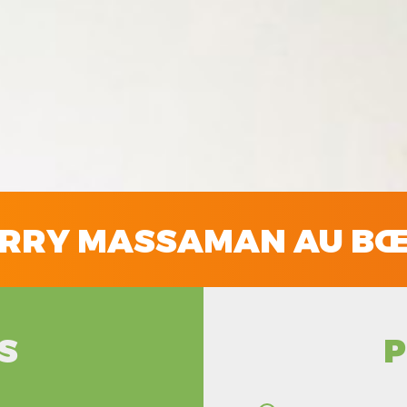
RRY MASSAMAN AU B
S
P