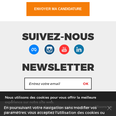
SUIVEZ-NOUS
NEWSLETTER
J'accepte de recevoir les actualités et les
Nous utilisons des cookies pour vous offrir la meilleure
informations de Tang Frères.
expérience sur notre site web.
Vous pouvez en savoir plus sur les cookies que nous utilisons ou
En poursuivant votre navigation sans modifier vos
les
paramètres
.
les désactiver dans
Nos Magasins
Service commercial
Recrutement
paramètres, vous acceptez l’utilisation des cookies ou