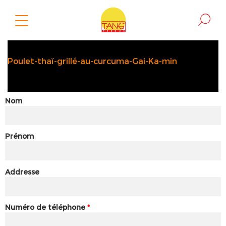
Poulet-thaï-grillé-au-curcuma-Gai-Ka-min
Nom
Prénom
Addresse
Numéro de téléphone
*