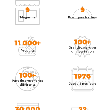
9
9
Magasins
Boutiques traiteur
100+
11 000+
Grandes marques
Produits
d'importation
100+
1976
Pays de provenance
Jusqu'à nos jours
différents
30 000
22