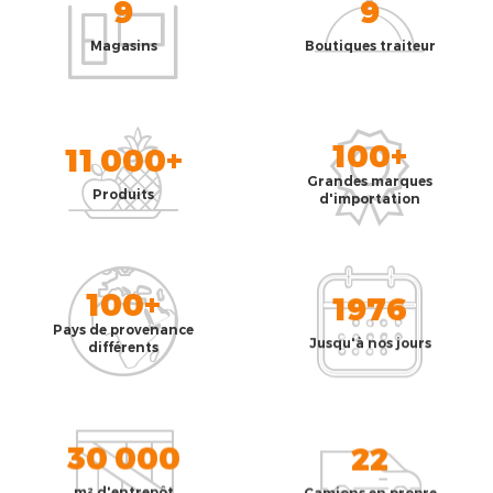
9
9
Magasins
Boutiques traiteur
100+
11 000+
Grandes marques
Produits
d'importation
100+
1976
Pays de provenance
Jusqu'à nos jours
différents
30 000
22
m² d'entrepôt
Camions en propre