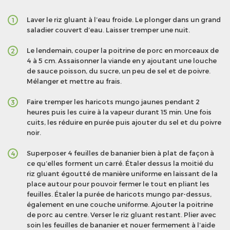
Laver le riz gluant à l’eau froide. Le plonger dans un grand
1
saladier couvert d’eau. Laisser tremper une nuit.
Le lendemain, couper la poitrine de porc en morceaux de
2
4 à 5 cm. Assaisonner la viande en y ajoutant une louche
de sauce poisson, du sucre, un peu de sel et de poivre.
Mélanger et mettre au frais.
Faire tremper les haricots mungo jaunes pendant 2
3
heures puis les cuire à la vapeur durant 15 min. Une fois
cuits, les réduire en purée puis ajouter du sel et du poivre
noir.
Superposer 4 feuilles de bananier bien à plat de façon à
4
ce qu’elles forment un carré. Étaler dessus la moitié du
riz gluant égoutté de manière uniforme en laissant de la
place autour pour pouvoir fermer le tout en pliant les
feuilles. Étaler la purée de haricots mungo par-dessus,
également en une couche uniforme. Ajouter la poitrine
de porc au centre. Verser le riz gluant restant. Plier avec
soin les feuilles de bananier et nouer fermement à l’aide