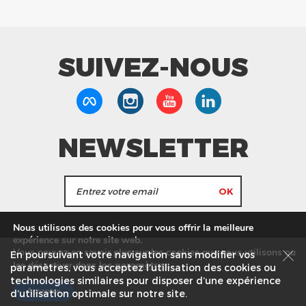
SUIVEZ-NOUS
NEWSLETTER
J'accepte de recevoir les actualités et les
Nous utilisons des cookies pour vous offrir la meilleure
informations de Tang Frères.
expérience sur notre site web.
Vous pouvez en savoir plus sur les cookies que nous utilisons ou
En poursuivant votre navigation sans modifier vos
les
paramètres
.
les désactiver dans
Nos Magasins
Service commercial
Recrutement
paramètres, vous acceptez l’utilisation des cookies ou
technologies similaires pour disposer d’une expérience
Plan du site
Mentions légales
Accepter
d’utilisation optimale sur notre site.
© Tang Frères 2026