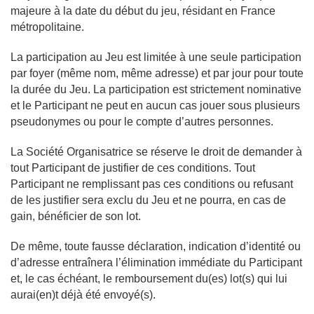
majeure à la date du début du jeu, résidant en France
métropolitaine.
La participation au Jeu est limitée à une seule participation
par foyer (même nom, même adresse) et par jour pour toute
la durée du Jeu. La participation est strictement nominative
et le Participant ne peut en aucun cas jouer sous plusieurs
pseudonymes ou pour le compte d’autres personnes.
La Société Organisatrice se réserve le droit de demander à
tout Participant de justifier de ces conditions. Tout
Participant ne remplissant pas ces conditions ou refusant
de les justifier sera exclu du Jeu et ne pourra, en cas de
gain, bénéficier de son lot.
De même, toute fausse déclaration, indication d’identité ou
d’adresse entraînera l’élimination immédiate du Participant
et, le cas échéant, le remboursement du(es) lot(s) qui lui
aurai(en)t déjà été envoyé(s).