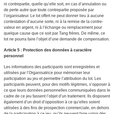
ni contrepartie, quelle qu’elle soit, en cas d’annulation ou
de perte autre que toute contrepartie proposée par
l’organisateur. Le lot offert ne peut donner lieu à aucune
contestation d’aucune sorte, ni à la remise de la contre-
valeur en argent, ni à l’échange ou remplacement pour
quelque cause que ce soit par Tang frères. De même, ce
lot ne pourra faire l’objet d’une demande de compensation.
Article 5 : Protection des données à caractère
personnel
Les informations des participants sont enregistrées et
utilisées par l’Organisatrice pour mémoriser leur
participation au jeu et permettre l’attribution du lot. Les
participants peuvent, pour des motifs légitimes, s’opposer à
ce que leurs données personnelles communiquées dans le
cadre de ce jeu fassent l’objet d’un traitement. Ils disposent
également d’un droit d’opposition à ce qu’elles soient
utilisées à des fins de prospection commerciale, en dehors
de la participation à ce jeu, qu’ils peuvent faire valoir dès