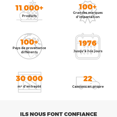
100+
11 000+
Grandes marques
Produits
d'importation
100+
1976
Pays de provenance
Jusqu'à nos jours
différents
30 000
22
m² d'entrepôt
Camions en propre
ILS NOUS FONT CONFIANCE