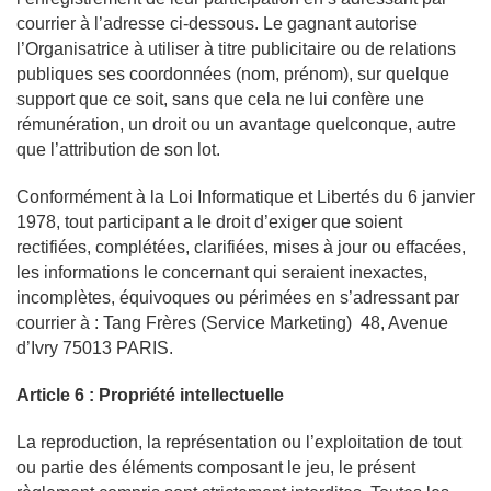
courrier à l’adresse ci-dessous. Le gagnant autorise
l’Organisatrice à utiliser à titre publicitaire ou de relations
publiques ses coordonnées (nom, prénom), sur quelque
support que ce soit, sans que cela ne lui confère une
rémunération, un droit ou un avantage quelconque, autre
que l’attribution de son lot.
Conformément à la Loi Informatique et Libertés du 6 janvier
1978, tout participant a le droit d’exiger que soient
rectifiées, complétées, clarifiées, mises à jour ou effacées,
les informations le concernant qui seraient inexactes,
incomplètes, équivoques ou périmées en s’adressant par
courrier à : Tang Frères (Service Marketing) 48, Avenue
d’Ivry 75013 PARIS.
Article 6 : Propriété intellectuelle
La reproduction, la représentation ou l’exploitation de tout
ou partie des éléments composant le jeu, le présent