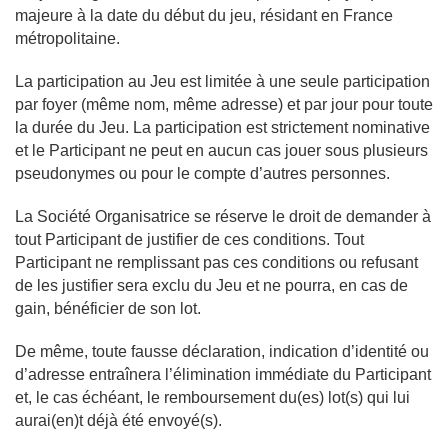
majeure à la date du début du jeu, résidant en France
métropolitaine.
La participation au Jeu est limitée à une seule participation
par foyer (même nom, même adresse) et par jour pour toute
la durée du Jeu. La participation est strictement nominative
et le Participant ne peut en aucun cas jouer sous plusieurs
pseudonymes ou pour le compte d’autres personnes.
La Société Organisatrice se réserve le droit de demander à
tout Participant de justifier de ces conditions. Tout
Participant ne remplissant pas ces conditions ou refusant
de les justifier sera exclu du Jeu et ne pourra, en cas de
gain, bénéficier de son lot.
De même, toute fausse déclaration, indication d’identité ou
d’adresse entraînera l’élimination immédiate du Participant
et, le cas échéant, le remboursement du(es) lot(s) qui lui
aurai(en)t déjà été envoyé(s).