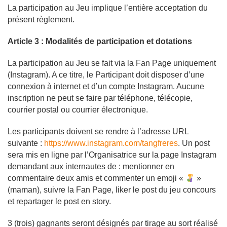
La participation au Jeu implique l’entière acceptation du
présent règlement.
Article 3 : Modalités de participation et dotations
La participation au Jeu se fait via la Fan Page uniquement
(Instagram). A ce titre, le Participant doit disposer d’une
connexion à internet et d’un compte Instagram. Aucune
inscription ne peut se faire par téléphone, télécopie,
courrier postal ou courrier électronique.
Les participants doivent se rendre à l’adresse URL
suivante :
https://www.instagram.com/tangfreres
. Un post
sera mis en ligne par l’Organisatrice sur la page Instagram
demandant aux internautes de : mentionner en
commentaire deux amis et commenter un emoji «
»
(maman), suivre la Fan Page, liker le post du jeu concours
et repartager le post en story.
3 (trois) gagnants seront désignés par tirage au sort réalisé