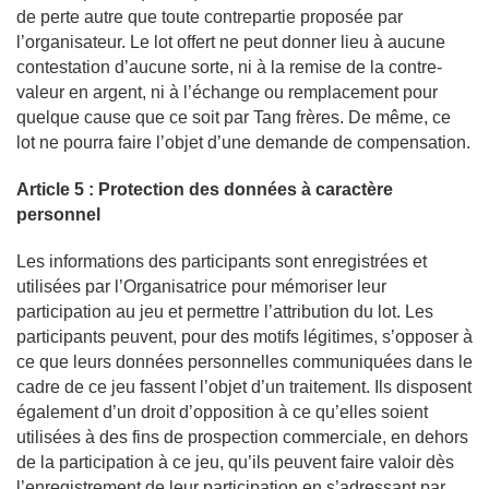
de perte autre que toute contrepartie proposée par
l’organisateur. Le lot offert ne peut donner lieu à aucune
contestation d’aucune sorte, ni à la remise de la contre-
valeur en argent, ni à l’échange ou remplacement pour
quelque cause que ce soit par Tang frères. De même, ce
lot ne pourra faire l’objet d’une demande de compensation.
Article 5 : Protection des données à caractère
personnel
Les informations des participants sont enregistrées et
utilisées par l’Organisatrice pour mémoriser leur
participation au jeu et permettre l’attribution du lot. Les
participants peuvent, pour des motifs légitimes, s’opposer à
ce que leurs données personnelles communiquées dans le
cadre de ce jeu fassent l’objet d’un traitement. Ils disposent
également d’un droit d’opposition à ce qu’elles soient
utilisées à des fins de prospection commerciale, en dehors
de la participation à ce jeu, qu’ils peuvent faire valoir dès
l’enregistrement de leur participation en s’adressant par