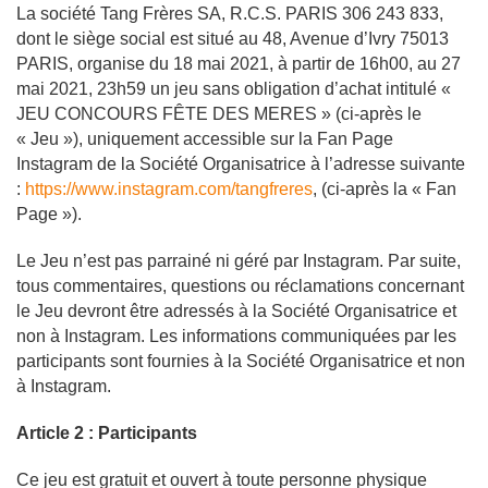
La société Tang Frères SA, R.C.S. PARIS 306 243 833,
dont le siège social est situé au 48, Avenue d’Ivry 75013
PARIS, organise du 18 mai 2021, à partir de 16h00, au 27
mai 2021, 23h59 un jeu sans obligation d’achat intitulé «
JEU CONCOURS FÊTE DES MERES » (ci-après le
« Jeu »), uniquement accessible sur la Fan Page
Instagram de la Société Organisatrice à l’adresse suivante
:
https://www.instagram.com/tangfreres
, (ci-après la « Fan
Page »).
Le Jeu n’est pas parrainé ni géré par Instagram. Par suite,
tous commentaires, questions ou réclamations concernant
le Jeu devront être adressés à la Société Organisatrice et
non à Instagram. Les informations communiquées par les
participants sont fournies à la Société Organisatrice et non
à Instagram.
Article 2 : Participants
Ce jeu est gratuit et ouvert à toute personne physique