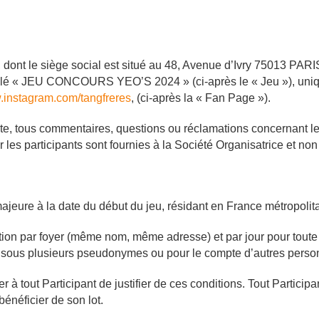
ont le siège social est situé au 48, Avenue d’Ivry 75013 PARIS
titulé « JEU CONCOURS YEO’S 2024 » (ci-après le « Jeu »), uni
w.instagram.com/tangfreres
, (ci-après la « Fan Page »).
ite, tous commentaires, questions ou réclamations concernant le
es participants sont fournies à la Société Organisatrice et non
majeure à la date du début du jeu, résidant en France métropolit
ation par foyer (même nom, même adresse) et par jour pour toute 
er sous plusieurs pseudonymes ou pour le compte d’autres perso
 à tout Participant de justifier de ces conditions. Tout Particip
bénéficier de son lot.