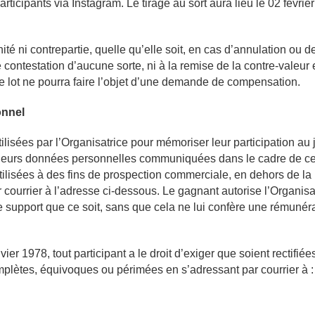
rticipants via Instagram. Le tirage au sort aura lieu le 02 févrie
é ni contrepartie, quelle qu’elle soit, en cas d’annulation ou d
ne contestation d’aucune sorte, ni à la remise de la contre-vale
 lot ne pourra faire l’objet d’une demande de compensation.
onnel
lisées par l’Organisatrice pour mémoriser leur participation au je
 leurs données personnelles communiquées dans le cadre de ce je
ilisées à des fins de prospection commerciale, en dehors de la pa
courrier à l’adresse ci-dessous. Le gagnant autorise l’Organisatri
support que ce soit, sans que cela ne lui confère une rémunéra
er 1978, tout participant a le droit d’exiger que soient rectifiée
omplètes, équivoques ou périmées en s’adressant par courrier à 