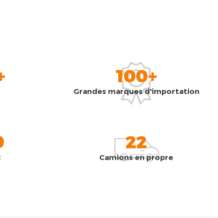
+
100+
Grandes marques d'importation
0
22
t
Camions en propre