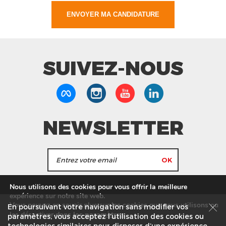
SUIVEZ-NOUS
NEWSLETTER
J'accepte de recevoir les actualités et les
Nous utilisons des cookies pour vous offrir la meilleure
informations de Tang Frères.
expérience sur notre site web.
Vous pouvez en savoir plus sur les cookies que nous utilisons ou
En poursuivant votre navigation sans modifier vos
les
paramètres
.
les désactiver dans
Nos Magasins
Service commercial
Recrutement
paramètres, vous acceptez l’utilisation des cookies ou
technologies similaires pour disposer d’une expérience
Plan du site
Mentions légales