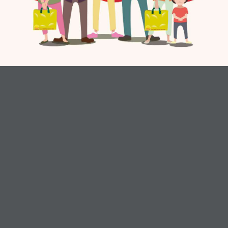
1976
30 00
usqu'à nos jours
m² d'entrepô
ILS NOUS FONT CONFIANCE