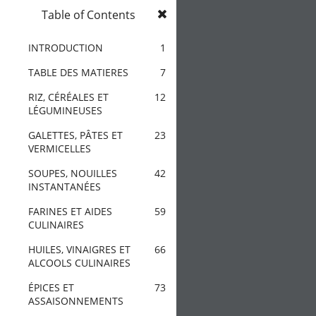
Table of Contents
1 / 284
INTRODUCTION
1
NOTRE HISTOIRE
NOS MAGASIN
TABLE DES MATIERES
7
RIZ, CÉRÉALES ET
12
/
Catalogue
LÉGUMINEUSES
GALETTES, PÂTES ET
23
VERMICELLES
SOUPES, NOUILLES
42
INSTANTANÉES
FARINES ET AIDES
59
CULINAIRES
HUILES, VINAIGRES ET
66
ALCOOLS CULINAIRES
ÉPICES ET
73
ASSAISONNEMENTS