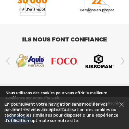
m² d'entrepôt
Camions en propre
ILS NOUS FONT CONFIANCE
Nous utilisons des cookies pour vous offrir la meilleure
SUIVEZ-NOUS
expérience sur notre site web.
Vous pouvez en savoir plus sur les cookies que nous utilisons ou
En poursuivant votre navigation sans modifier vos
les
paramètres
.
les désactiver dans
paramètres, vous acceptez l’utilisation des cookies ou
technologies similaires pour disposer d’une expérience
Accepter
d’utilisation optimale sur notre site.