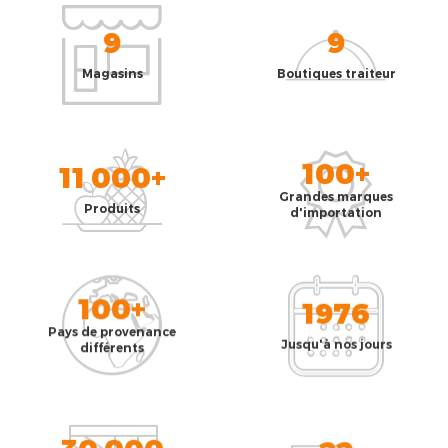
9
9
Magasins
Boutiques traiteur
100+
11 000+
Grandes marques
Produits
d'importation
100+
1976
Pays de provenance
Jusqu'à nos jours
différents
30 000
22