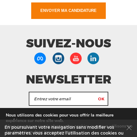
SUIVEZ-NOUS
NEWSLETTER
J'accepte de recevoir les actualités et les
Nous utilisons des cookies pour vous offrir la meilleure
informations de Tang Frères.
expérience sur notre site web.
Vous pouvez en savoir plus sur les cookies que nous utilisons ou
En poursuivant votre navigation sans modifier vos
les
paramètres
.
les désactiver dans
Nos Magasins
Service commercial
Recrutement
paramètres, vous acceptez l’utilisation des cookies ou