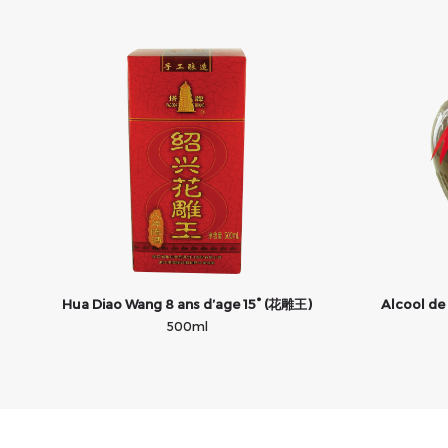
Hua Diao Wang 8 ans d’age 15° (花雕王)
Alcool de 
500ml