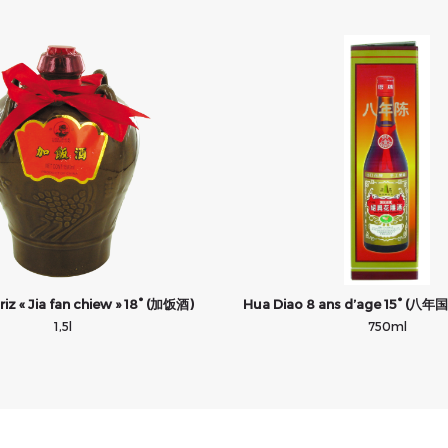
riz « Jia fan chiew » 18° (加饭酒)
Hua Diao 8 ans d’age 15° 
1,5l
750ml