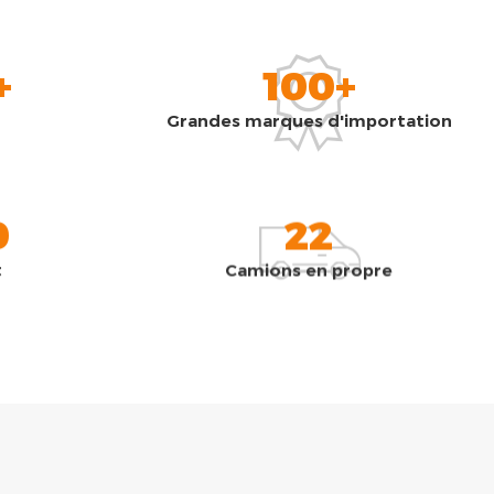
+
100+
Grandes marques d'importation
0
22
t
Camions en propre