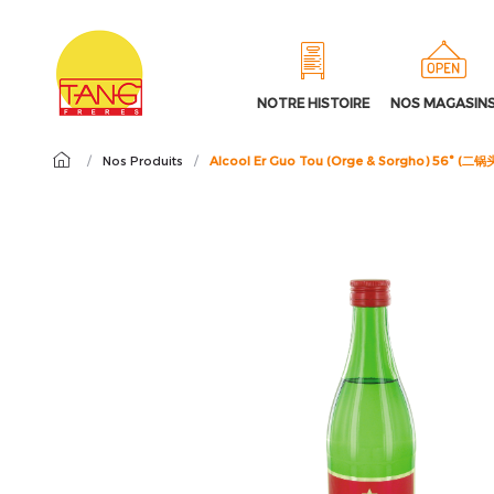
NOTRE HISTOIRE
NOS MAGASIN
/
Nos Produits
/
Alcool Er Guo Tou (Orge & Sorgho) 56° (二