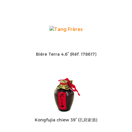
Bière Terra 4,6° (Réf. 178617)
Kongfujia chiew 39° (孔府家酒)