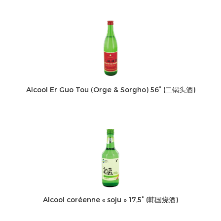
Alcool Er Guo Tou (Orge & Sorgho) 56° (二锅头酒)
Alcool coréenne « soju » 17,5° (韩国烧酒)