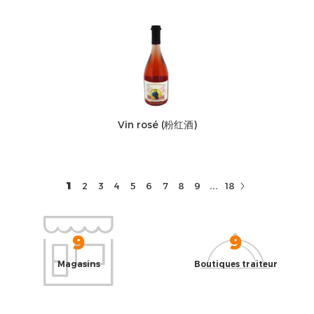
Vin rosé (粉红酒)
...
1
2
3
4
5
6
7
8
9
18
9
9
Magasins
Boutiques traiteur