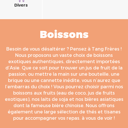
Divers
Boissons
Besoin de vous désaltérer ? Pensez à Tang Frères !
Nous proposons un vaste choix de boissons
exotiques authentiques, directement importées
d’Asie. Que ce soit pour trouver un jus de fruit de la
passion, ou mettre la main sur une bouteille, une
brique ou une cannette inédite, vous n’aurez que
l’embarras du choix ! Vous pourrez choisir parmi nos
boissons aux fruits (eau de coco, jus de fruits
exotiques), nos laits de soja et nos bières asiatiques
dont la fameuse bière chinoise. Nous offrons
également une large sélection de thés et tisanes
pour accompagner vos repas. à vous de voir !