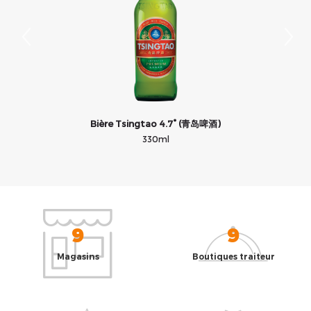
Bière Tsingtao 4.7° (青岛啤酒)
330ml
9
9
Magasins
Boutiques traiteur