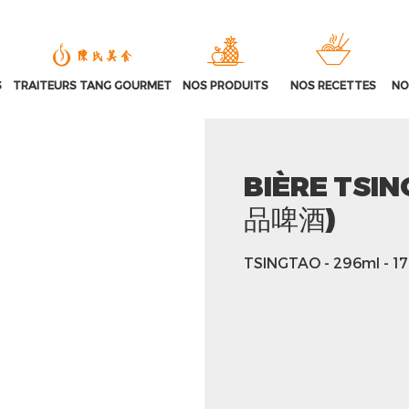
S
TRAITEURS TANG GOURMET
NOS PRODUITS
NOS RECETTES
NO
BIÈRE TSI
品啤酒)
TSINGTAO
- 296ml
- 1