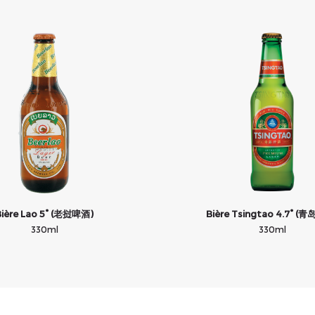
Bière Lao 5° (老挝啤酒)
Bière Tsingtao 4.7° (
330ml
330ml