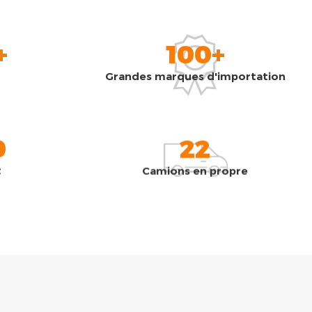
+
100+
Grandes marques d'importation
0
22
t
Camions en propre