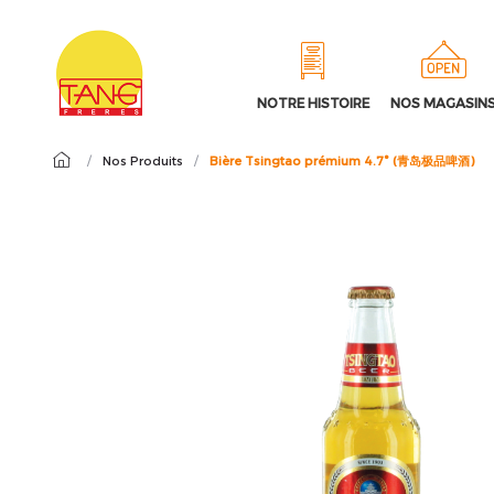
NOTRE HISTOIRE
NOS MAGASIN
/
Nos Produits
/
Bière Tsingtao prémium 4.7° (青岛极品啤酒)