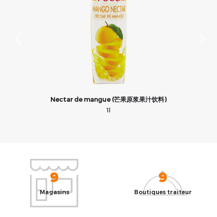
Nectar de mangue (芒果原浆果汁饮料)
1l
9
9
Magasins
Boutiques traiteur