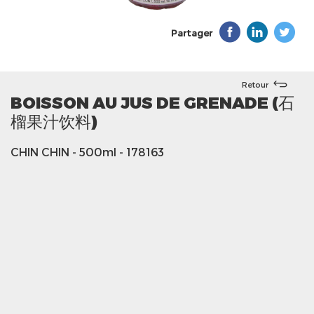
Partager
Retour
BOISSON AU JUS DE GRENADE (石
榴果汁饮料)
CHIN CHIN
- 500ml
- 178163