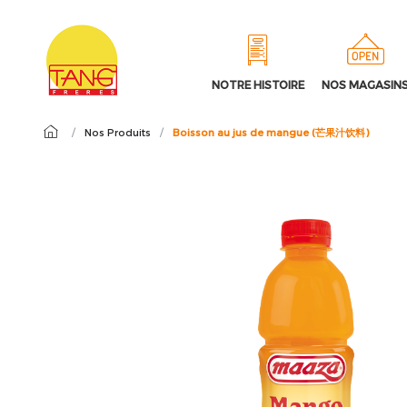
NOTRE HISTOIRE
NOS MAGASIN
/
Nos Produits
/
Boisson au jus de mangue (芒果汁饮料)