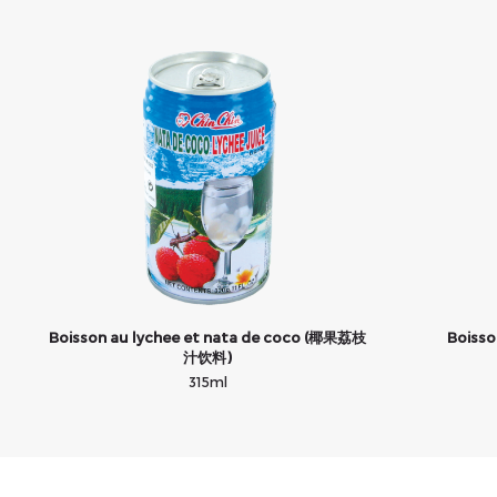
Boisson au lychee et nata de coco (椰果荔枝
Boiss
汁饮料)
315ml