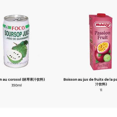
on au corosol (林琴果汁饮料)
Boisson au jus de fruits de la
汁饮料)
350ml
1l