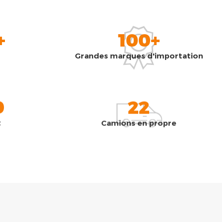
+
100+
Grandes marques d'importation
0
22
t
Camions en propre