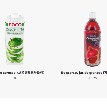
 de corossol (林琴原浆果汁饮料)
Boisson au jus de grenad
1l
500ml