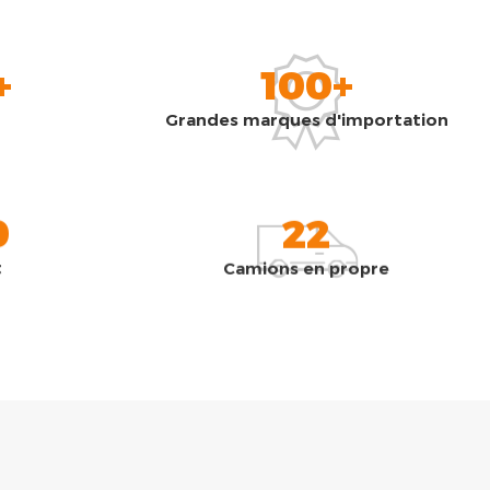
+
100+
Grandes marques d'importation
0
22
t
Camions en propre