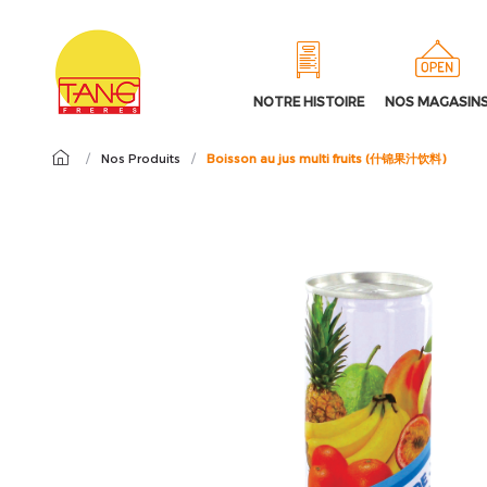
NOTRE HISTOIRE
NOS MAGASIN
/
Nos Produits
/
Boisson au jus multi fruits (什锦果汁饮料)