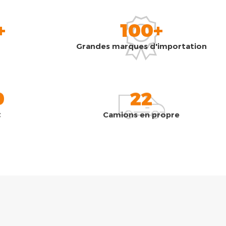
+
100+
Grandes marques d'importation
0
22
t
Camions en propre