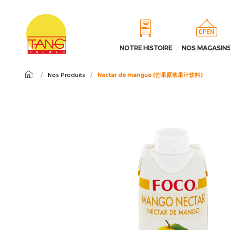
NOTRE HISTOIRE
NOS MAGASIN
/
Nos Produits
/
Nectar de mangue (芒果原浆果汁饮料)