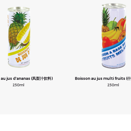
 au jus d’ananas (凤梨汁饮料)
Boisson au jus multi fruit
250ml
250ml