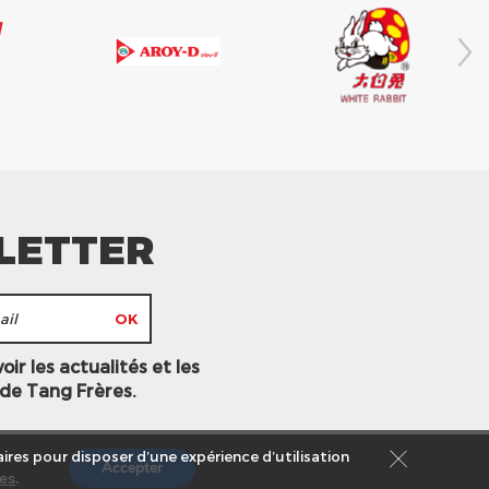
LETTER
ir les actualités et les
 de Tang Frères.
ires pour disposer d’une expérience d’utilisation
Accepter
es
.
s légales