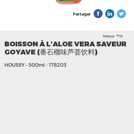
Partager
Retour
BOISSON À L’ALOE VERA SAVEUR
GOYAVE (番石榴味芦荟饮料)
HOUSSY
- 500ml
- 178203