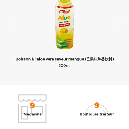
料)
Boisson à l’aloe vera saveur mangue (芒果味芦荟饮料)
500ml
9
9
Magasins
Boutiques traiteur