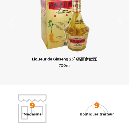
Liqueur de Ginseng 25° (高丽参秘酒)
700ml
9
9
Magasins
Boutiques traiteur