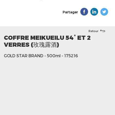
Partager
Retour
COFFRE MEIKUEILU 54° ET 2
VERRES (玫瑰露酒)
GOLD STAR BRAND
- 500ml
- 175216