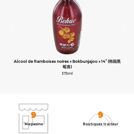
Alcool de framboises noires « Bokbunjajoo » 14° (韩国黑
莓酒)
375ml
9
9
Magasins
Boutiques traiteur