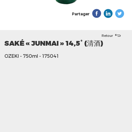
Partager
Retour
SAKÉ « JUNMAI » 14,5° (清酒)
OZEKI
- 750ml
- 175041