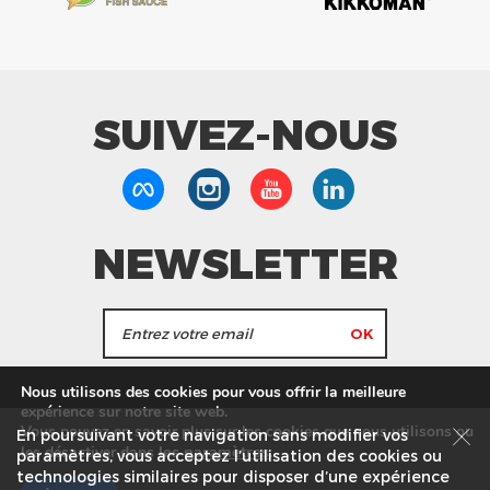
SUIVEZ-NOUS
NEWSLETTER
J'accepte de recevoir les actualités et les
Nous utilisons des cookies pour vous offrir la meilleure
informations de Tang Frères.
expérience sur notre site web.
Vous pouvez en savoir plus sur les cookies que nous utilisons ou
En poursuivant votre navigation sans modifier vos
les
paramètres
.
les désactiver dans
Nos Magasins
Service commercial
Recrutement
paramètres, vous acceptez l’utilisation des cookies ou
technologies similaires pour disposer d’une expérience
Plan du site
Mentions légales