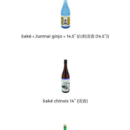
Saké « Junmai ginjo » 14,5° (白鹤清酒 (14,5°))
Saké chinois 14° (清酒)