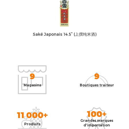
Saké Japonais 14.5° (上撰纯米酒)
9
9
Magasins
Boutiques traiteur
100+
11 000+
Grandes marques
Produits
d'importation