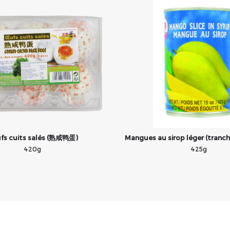
fs cuits salés (熟咸鸭蛋)
Mangues au sirop léger (tran
420g
425g