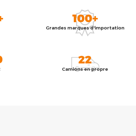
+
100+
Grandes marques d'importation
0
22
t
Camions en propre