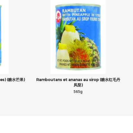
ches) (糖水芒果)
Ramboutans et ananas au sirop (糖水红毛丹
凤梨)
565g