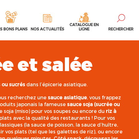
CATALOGUE EN
S BONS PLANS
NOS ACTUALITÉS
LIGNE
RECHERCHER
e et salée
s ou sucrés
dans l’épicerie asiatique.
 vous recherchez une
sauce asiatique
, vous frappez
roduits japonais la fameuse
sauce soja (sucrée ou
e soja (miso) pour vos soupes ou encore du
riz à
lats avec la qualité des restaurants ! Pour vos
assiques (la sauce de poisson, la sauce d’huître,
r vos plats (tel que les galettes de riz), ou encore
s en quelques minutes. Côté snack, découvrez les