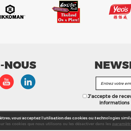
Z-NOUS
NEWS
J'accepte de recevo
informations
ur vous offrir la meilleure expérience sur notre site web.
tres, vous acceptez l’utilisation des cookies ou technologies simila
les
paramètr
ur les cookies que nous utilisons ou les désactiver dans
asins
Service commercial
Recrutement
Plan du site
Mention