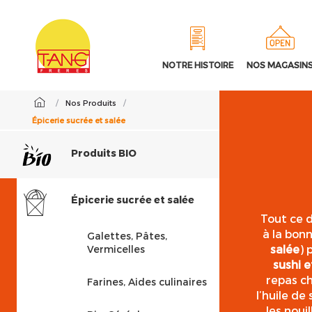
NOTRE HISTOIRE
NOS MAGASIN
/
Nos Produits
/
Épicerie sucrée et salée
Produits BIO
Épicerie sucrée et salée
Tout ce d
à la bon
Galettes, Pâtes,
salée
) 
Vermicelles
sushi 
repas ch
Farines, Aides culinaires
l’huile de
les noui