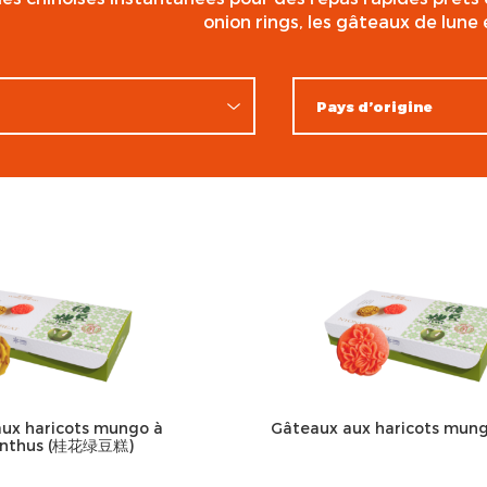
onion rings, les gâteaux de lune 
ux haricots mungo à
Gâteaux aux haricots mun
anthus (桂花绿豆糕)