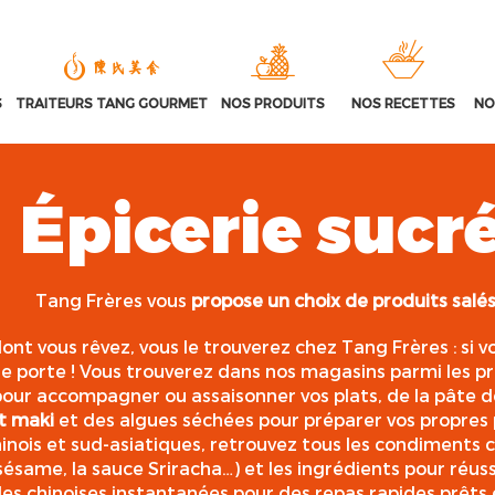
S
TRAITEURS TANG GOURMET
NOS PRODUITS
NOS RECETTES
NO
Épicerie sucré
Tang Frères vous
propose un choix de produits salé
ont vous rêvez, vous le trouverez chez Tang Frères : si
ne porte ! Vous trouverez dans nos magasins parmi les p
pour accompagner ou assaisonner vos plats, de la pâte d
et maki
et des algues séchées pour préparer vos propres p
inois et sud-asiatiques, retrouvez tous les condiments cl
 sésame, la sauce Sriracha…) et les ingrédients pour réussi
lles chinoises instantanées pour des repas rapides prêt