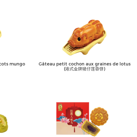
icots mungo
Gâteau petit cochon aux graines de lotus
(港式金牌猪仔莲蓉饼)