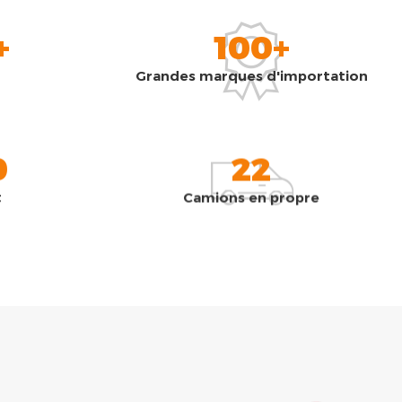
+
100+
Grandes marques d'importation
0
22
t
Camions en propre