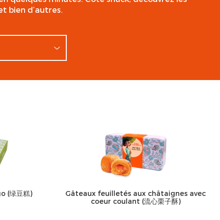
et bien d’autres.
go (绿豆糕)
Gâteaux feuilletés aux châtaignes avec
coeur coulant (流心栗子酥)