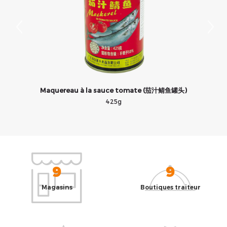
Maquereau à la sauce tomate (茄汁鲭鱼罐头)
425g
9
9
Magasins
Boutiques traiteur