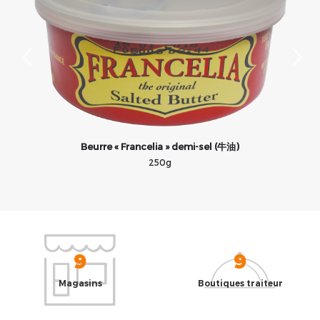
Beurre « Francelia » demi-sel (牛油)
250g
9
9
Magasins
Boutiques traiteur