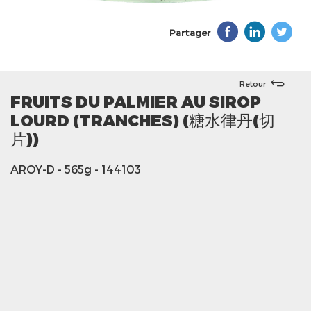
Partager
Retour
FRUITS DU PALMIER AU SIROP
LOURD (TRANCHES) (糖水律丹(切
片))
AROY-D
- 565g
- 144103