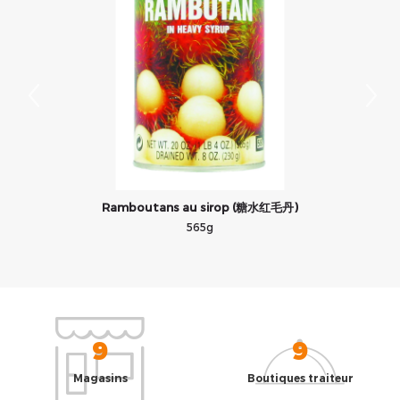
Ramboutans au sirop (糖水红毛丹)
565g
9
9
Magasins
Boutiques traiteur